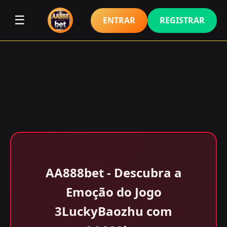
☰
ENTRAR
REGISTRAR
AA888bet - Descubra a
Emoção do Jogo
3LuckyBaozhu com