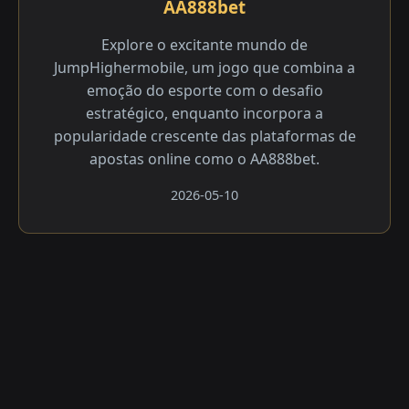
AA888bet
Explore o excitante mundo de
JumpHighermobile, um jogo que combina a
emoção do esporte com o desafio
estratégico, enquanto incorpora a
popularidade crescente das plataformas de
apostas online como o AA888bet.
2026-05-10