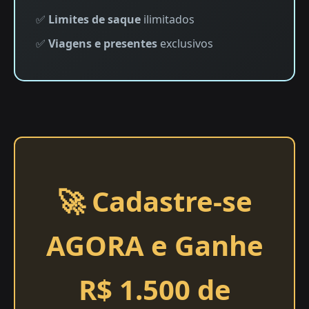
✅
Limites de saque
ilimitados
✅
Viagens e presentes
exclusivos
🚀 Cadastre-se
AGORA e Ganhe
R$ 1.500 de