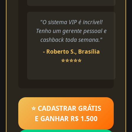
"O sistema VIP é incrível!
Tenho um gerente pessoal e
cashback toda semana."
- Roberto S., Brasília
⭐⭐⭐⭐⭐
⭐ CADASTRAR GRÁTIS
E GANHAR R$ 1.500