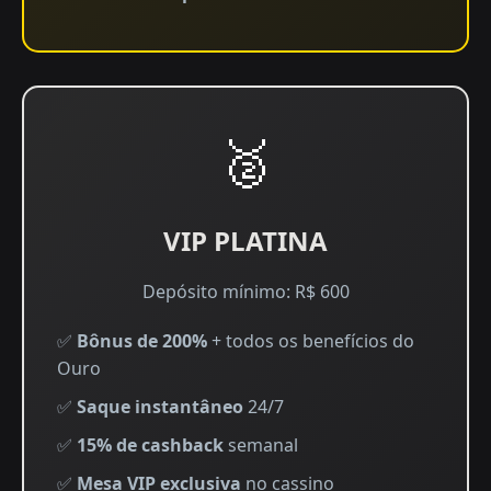
🥈
VIP PLATINA
Depósito mínimo: R$ 600
✅
Bônus de 200%
+ todos os benefícios do
Ouro
✅
Saque instantâneo
24/7
✅
15% de cashback
semanal
✅
Mesa VIP exclusiva
no cassino