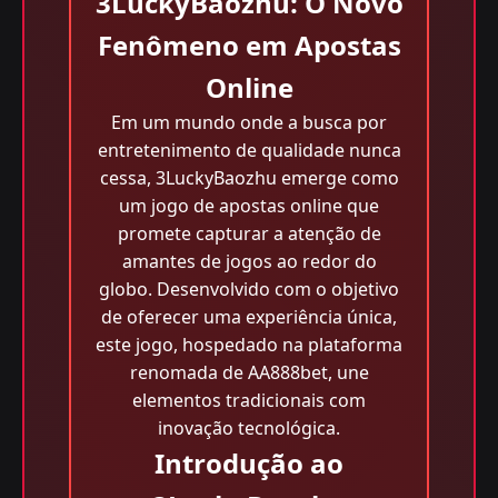
3LuckyBaozhu: O Novo
Fenômeno em Apostas
Online
Em um mundo onde a busca por
entretenimento de qualidade nunca
cessa, 3LuckyBaozhu emerge como
um jogo de apostas online que
promete capturar a atenção de
amantes de jogos ao redor do
globo. Desenvolvido com o objetivo
de oferecer uma experiência única,
este jogo, hospedado na plataforma
renomada de AA888bet, une
elementos tradicionais com
inovação tecnológica.
Introdução ao