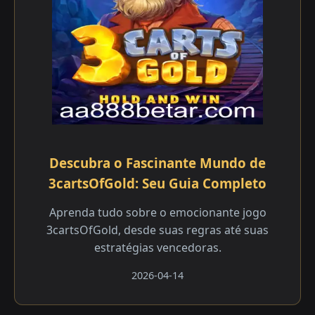
Descubra o Fascinante Mundo de
3cartsOfGold: Seu Guia Completo
Aprenda tudo sobre o emocionante jogo
3cartsOfGold, desde suas regras até suas
estratégias vencedoras.
2026-04-14