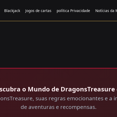
Blackjack
Jogos de cartas
política Privacidade
Notícias da
escubra o Mundo de DragonsTreasure
agonsTreasure, suas regras emocionantes e a
de aventuras e recompensas.