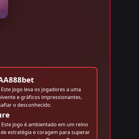
 AA888bet
 Este jogo leva os jogadores a uma
lvente e gráficos impressionantes,
afiar o desconhecido.
ure
 Este jogo é ambientado em um reino
s de estratégia e coragem para superar