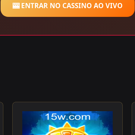
🎰 ENTRAR NO CASSINO AO VIVO