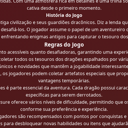
etidas. Com uma atmosfera rica em detalhes e uma trilha 
cativa desde o primeiro momento.
História do Jogo
tiga civilização e seus guardiões dracônicos. Diz a lenda
a desafiá-los. O jogador assume o papel de um aventureir
 enfrentando enigmas antigos para capturar o tesouro dos
Regras do Jogo
nto acessíveis quanto desafiadoras, garantindo uma experi
 coletar todos os tesouros dos dragões espalhados por vári
únicos e novidades que mantêm a jogabilidade interessante
, os jogadores podem coletar artefatos especiais que prop
vantagens temporárias.
es é parte essencial da aventura. Cada dragão possui caract
específicas para serem derrotados.
sure oferece vários níveis de dificuldade, permitindo que
conforme sua preferência e experiência.
ogadores são recompensados com pontos por conquistas e p
 para desbloquear novas habilidades ou itens que ajudarã