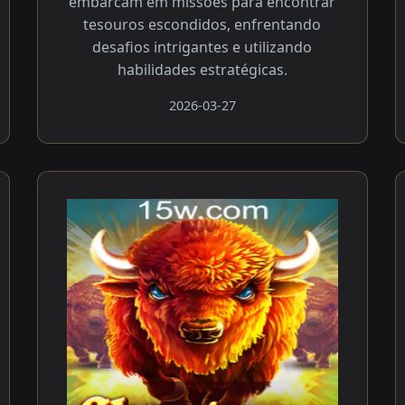
embarcam em missões para encontrar
tesouros escondidos, enfrentando
desafios intrigantes e utilizando
habilidades estratégicas.
2026-03-27