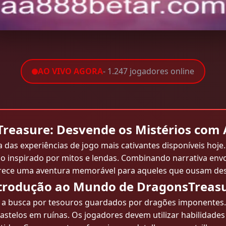
AO VIVO AGORA
- 1.247 jogadores online
reasure: Desvende os Mistérios com
s experiências de jogo mais cativantes disponíveis hoje.
 inspirado por mitos e lendas. Combinando narrativa envo
ece uma aventura memorável para aqueles que ousam des
trodução ao Mundo de DragonsTreas
 a busca por tesouros guardados por dragões imponentes.
astelos em ruínas. Os jogadores devem utilizar habilidade