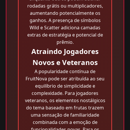
rodadas grátis ou multiplicadores,
aumentando potencialmente os
ganhos. A presença de símbolos
Wild e Scatter adiciona camadas
extras de estratégia e potencial de
prêmio.
Atraindo Jogadores
Novos e Veteranos
A popularidade contínua de
FruitNova pode ser atribuída ao seu
equilíbrio de simplicidade e
complexidade. Para jogadores
veteranos, os elementos nostálgicos
do tema baseado em frutas trazem
uma sensação de familiaridade
combinada com a emoção de
funcionalidades novas. Para os