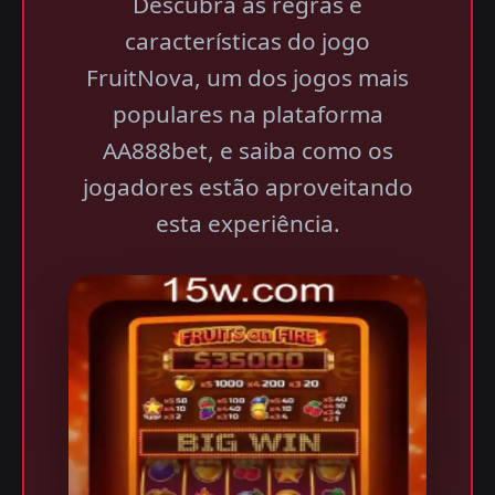
Descubra as regras e
características do jogo
FruitNova, um dos jogos mais
populares na plataforma
AA888bet, e saiba como os
jogadores estão aproveitando
esta experiência.