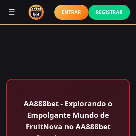
☰
ENTRAR
REGISTRAR
AA888bet - Explorando o
Empolgante Mundo de
FruitNova no AA888bet