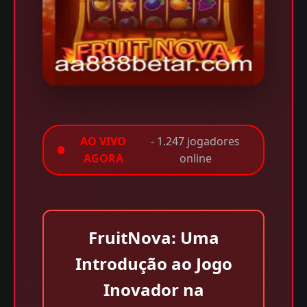
AO VIVO
- 1.247 jogadores
AGORA
online
FruitNova: Uma
Introdução ao Jogo
Inovador na