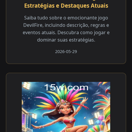
Estratégias e Destaques Atuais
Saiba tudo sobre o emocionante jogo
DevilFire, incluindo descrição, regras e
eventos atuais. Descubra como jogar e
dominar suas estratégias.
2026-05-29