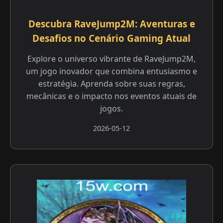
Descubra RaveJump2M: Aventuras e
Desafios no Cenário Gaming Atual
Explore o universo vibrante de RaveJump2M,
um jogo inovador que combina entusiasmo e
estratégia. Aprenda sobre suas regras,
mecânicas e o impacto nos eventos atuais de
jogos.
2026-05-12