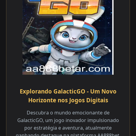
Explorando GalacticGO - Um Novo
Horizonte nos Jogos Digitais
Descubra o mundo emocionante de
GalacticGO, um jogo inovador impulsionado
por estratégia e aventura, atualmente
ganhando destaque na plataforma AA888bet.