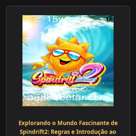
Explorando o Mundo Fascinante de
Spindrift2: Regras e Introdução ao