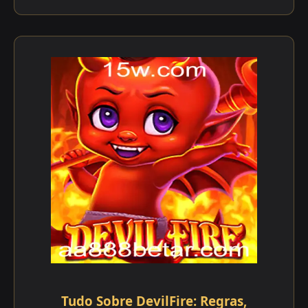
Tudo Sobre DevilFire: Regras,