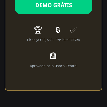
DEMO GRÁTIS
🏆
🔒
✅
Licença CIEJA
SSL 256-bit
eCOGRA
🏦
Aprovado pelo Banco Central