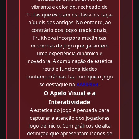
vibrante e colorido, recheado de
frutas que evocam os clássicos caça-
níqueis das antigas. No entanto, ao
contrário dos jogos tradicionais,
FruitNova incorpora mecânicas
modernas de jogo que garantem
uma experiência dinâmica e
inovadora. A combinação de estética
retrô e funcionalidades
contemporâneas faz com que o jogo
se destaque na
AA888bet
.
O Apelo Visual e a
Interatividade
A estética do jogo é pensada para
capturar a atenção dos jogadores
logo de início. Com gráficos de alta
definição que apresentam ícones de