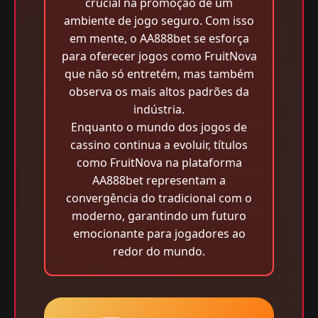
crucial na promoção de um
ambiente de jogo seguro. Com isso
em mente, o AA888bet se esforça
para oferecer jogos como FruitNova
que não só entretém, mas também
observa os mais altos padrões da
indústria.
Enquanto o mundo dos jogos de
cassino continua a evoluir, títulos
como FruitNova na plataforma
AA888bet representam a
convergência do tradicional com o
moderno, garantindo um futuro
emocionante para jogadores ao
redor do mundo.