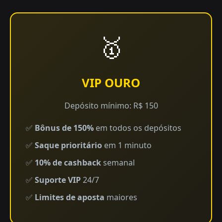
🥇
VIP OURO
Depósito mínimo: R$ 150
✅
Bônus de 150%
em todos os depósitos
✅
Saque prioritário
em 1 minuto
✅
10% de cashback
semanal
✅
Suporte VIP
24/7
✅
Limites de aposta
maiores