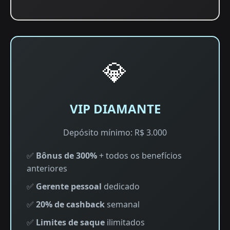
💎
VIP DIAMANTE
Depósito mínimo: R$ 3.000
✅
Bônus de 300%
+ todos os benefícios
anteriores
✅
Gerente pessoal
dedicado
✅
20% de cashback
semanal
✅
Limites de saque
ilimitados