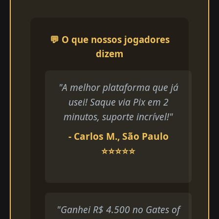
💬 O que nossos jogadores
dizem
"A melhor plataforma que já
usei! Saque via Pix em 2
minutos, suporte incrível!"
- Carlos M., São Paulo
⭐⭐⭐⭐⭐
"Ganhei R$ 4.500 no Gates of