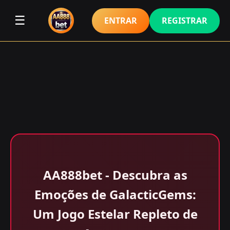
☰
ENTRAR
REGISTRAR
AA888bet - Descubra as
Emoções de GalacticGems:
Um Jogo Estelar Repleto de