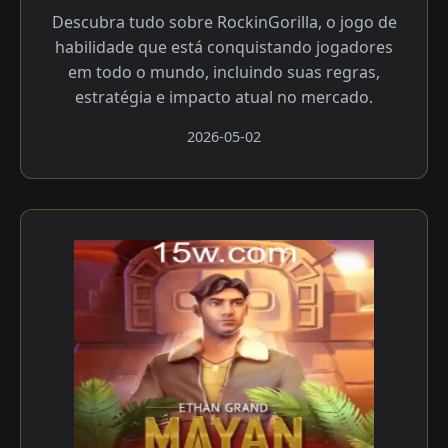
Descubra tudo sobre RockinGorilla, o jogo de
habilidade que está conquistando jogadores
em todo o mundo, incluindo suas regras,
estratégia e impacto atual no mercado.
2026-05-02