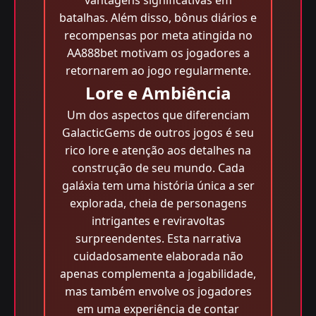
vantagens significativas em
batalhas. Além disso, bônus diários e
recompensas por meta atingida no
AA888bet motivam os jogadores a
retornarem ao jogo regularmente.
Lore e Ambiência
Um dos aspectos que diferenciam
GalacticGems de outros jogos é seu
rico lore e atenção aos detalhes na
construção de seu mundo. Cada
galáxia tem uma história única a ser
explorada, cheia de personagens
intrigantes e reviravoltas
surpreendentes. Esta narrativa
cuidadosamente elaborada não
apenas complementa a jogabilidade,
mas também envolve os jogadores
em uma experiência de contar