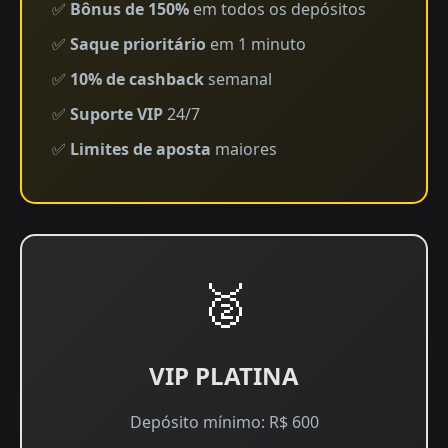
✅
Bônus de 150%
em todos os depósitos
✅
Saque prioritário
em 1 minuto
✅
10% de cashback
semanal
✅
Suporte VIP
24/7
✅
Limites de aposta
maiores
🥈
VIP PLATINA
Depósito mínimo: R$ 600