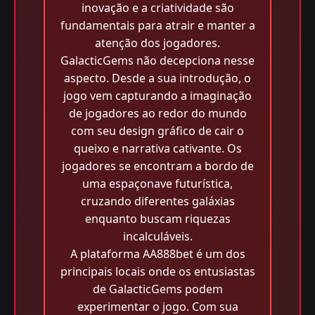
inovação e a criatividade são
fundamentais para atrair e manter a
atenção dos jogadores.
GalacticGems não decepciona nesse
aspecto. Desde a sua introdução, o
jogo vem capturando a imaginação
de jogadores ao redor do mundo
com seu design gráfico de cair o
queixo e narrativa cativante. Os
jogadores se encontram a bordo de
uma espaçonave futurística,
cruzando diferentes galáxias
enquanto buscam riquezas
incalculáveis.
A plataforma AA888bet é um dos
principais locais onde os entusiastas
de GalacticGems podem
experimentar o jogo. Com sua