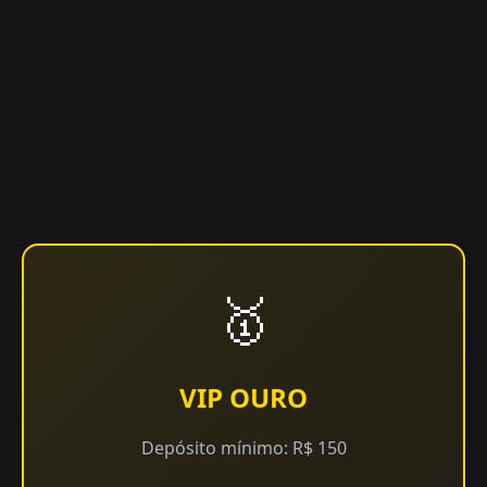
🥇
VIP OURO
Depósito mínimo: R$ 150