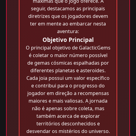
máximas que o jogo oferece. A
seguir, destacamos as principais
diretrizes que os jogadores devem
ter em mente ao embarcar nesta
aventura:
Objetivo Principal
O principal objetivo de GalacticGems
é coletar o maior número possível
de gemas cósmicas espalhadas por
diferentes planetas e asteroides.
Cada joia possui um valor específico
e contribui para o progresso do
jogador em direção a recompensas
maiores e mais valiosas. A jornada
não é apenas sobre coleta, mas
também acerca de explorar
territórios desconhecidos e
desvendar os mistérios do universo.