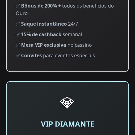
✅
Bônus de 200%
+ todos os benefícios do
Ouro
✅
Saque instantâneo
24/7
✅
15% de cashback
semanal
✅
Mesa VIP exclusiva
no cassino
✅
Convites
para eventos especiais
💎
VIP DIAMANTE