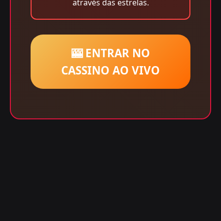
através das estrelas.
🎰 ENTRAR NO
CASSINO AO VIVO