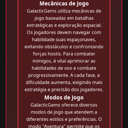
Mecânicas de Jogo
GalacticGems utiliza mecânicas de
jogo baseadas em batalhas
estratégicas e exploração espacial.
Os jogadores devem navegar com
habilidade suas espaçonaves,
evitando obstáculos e confrontando
forças hostis. Para combater
inimigos, é vital aprimorar as
habilidades de voo e combate
progressivamente. A cada fase, a
dificuldade aumenta, exigindo mais
estratégia e precisão dos jogadores.
Modos de Jogo
GalacticGems oferece diversos
modos de jogo que atendem a
diferentes estilos e preferências. O
modo "Aventura" permite que os