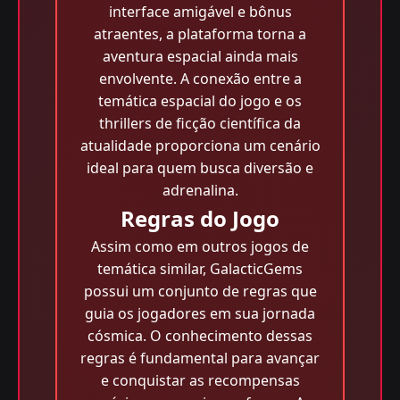
interface amigável e bônus
atraentes, a plataforma torna a
aventura espacial ainda mais
envolvente. A conexão entre a
temática espacial do jogo e os
thrillers de ficção científica da
atualidade proporciona um cenário
ideal para quem busca diversão e
adrenalina.
Regras do Jogo
Assim como em outros jogos de
temática similar, GalacticGems
possui um conjunto de regras que
guia os jogadores em sua jornada
cósmica. O conhecimento dessas
regras é fundamental para avançar
e conquistar as recompensas