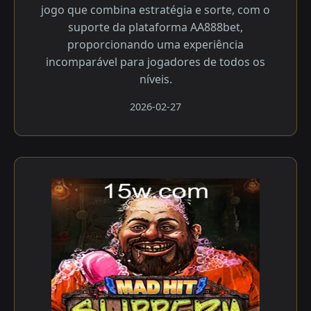
jogo que combina estratégia e sorte, com o
suporte da plataforma AA888bet,
proporcionando uma experiência
incomparável para jogadores de todos os
níveis.
2026-02-27