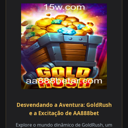
Desvendando a Aventura: GoldRush
e a Excitação de AA888bet
Explore o mundo dinâmico de GoldRush, um