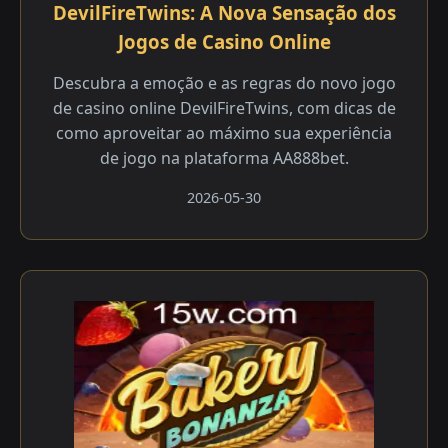
DevilFireTwins: A Nova Sensação dos
Jogos de Casino Online
Descubra a emoção e as regras do novo jogo
de casino online DevilFireTwins, com dicas de
como aproveitar ao máximo sua experiência
de jogo na plataforma AA888bet.
2026-05-30