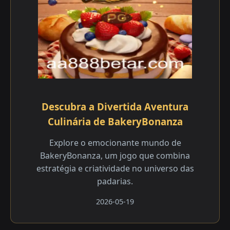
Descubra a Divertida Aventura
Culinária de BakeryBonanza
Explore o emocionante mundo de
BakeryBonanza, um jogo que combina
estratégia e criatividade no universo das
padarias.
2026-05-19