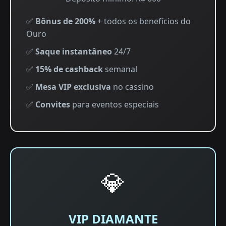
✅
Bônus de 200%
+ todos os benefícios do
Ouro
✅
Saque instantâneo
24/7
✅
15% de cashback
semanal
✅
Mesa VIP exclusiva
no cassino
✅
Convites
para eventos especiais
💎
VIP DIAMANTE