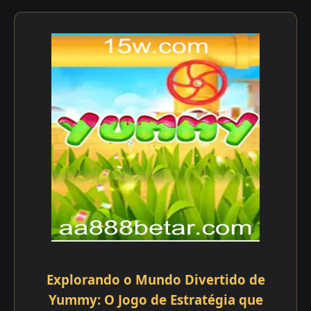
Explorando o Mundo Divertido de
Yummy: O Jogo de Estratégia que