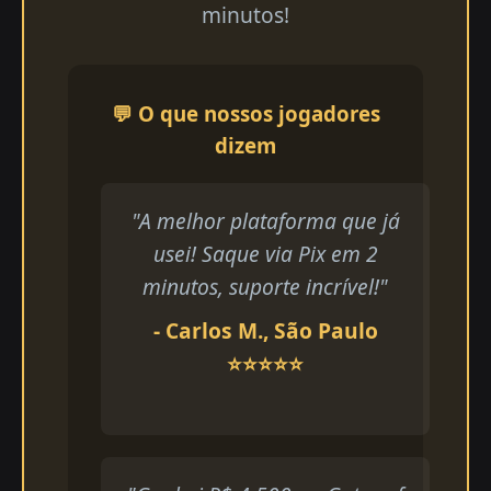
minutos!
💬 O que nossos jogadores
dizem
"A melhor plataforma que já
usei! Saque via Pix em 2
minutos, suporte incrível!"
- Carlos M., São Paulo
⭐⭐⭐⭐⭐