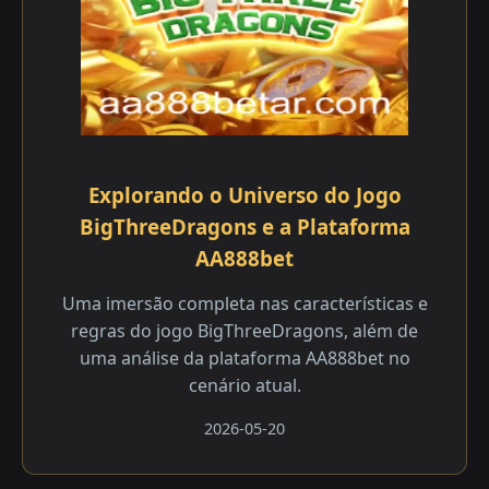
Explorando o Universo do Jogo
BigThreeDragons e a Plataforma
AA888bet
Uma imersão completa nas características e
regras do jogo BigThreeDragons, além de
uma análise da plataforma AA888bet no
cenário atual.
2026-05-20