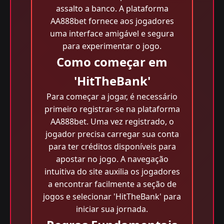
assalto a banco. A plataforma
AA888bet fornece aos jogadores
uma interface amigável e segura
para experimentar o jogo.
Como começar em
'HitTheBank'
Para começar a jogar, é necessário
primeiro registrar-se na plataforma
AA888bet. Uma vez registrado, o
jogador precisa carregar sua conta
para ter créditos disponíveis para
apostar no jogo. A navegação
intuitiva do site auxilia os jogadores
a encontrar facilmente a seção de
jogos e selecionar 'HitTheBank' para
iniciar sua jornada.