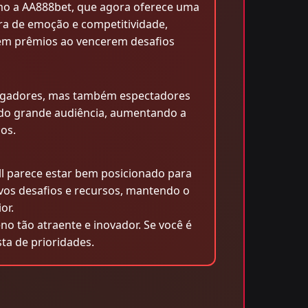
omo a AA888bet, que agora oferece uma
ra de emoção e competitividade,
rem prêmios ao vencerem desafios
 jogadores, mas também espectadores
rado grande audiência, aumentando a
os.
ll parece estar bem posicionado para
vos desafios e recursos, mantendo o
or.
o tão atraente e inovador. Se você é
ta de prioridades.