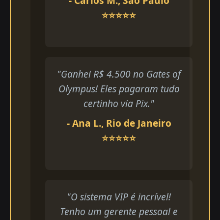
- Carlos M., São Paulo
⭐⭐⭐⭐⭐
"Ganhei R$ 4.500 no Gates of
Olympus! Eles pagaram tudo
certinho via Pix."
- Ana L., Rio de Janeiro
⭐⭐⭐⭐⭐
"O sistema VIP é incrível!
Tenho um gerente pessoal e