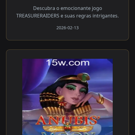
Descubra o emocionante jogo
TREASURERAIDERS e suas regras intrigantes.
2026-02-13