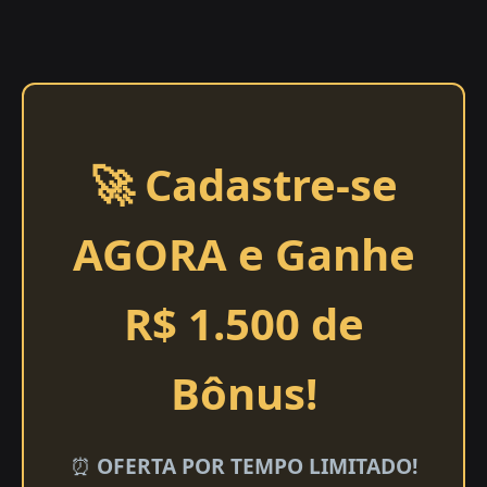
🚀 Cadastre-se
AGORA e Ganhe
R$ 1.500 de
Bônus!
⏰
OFERTA POR TEMPO LIMITADO!