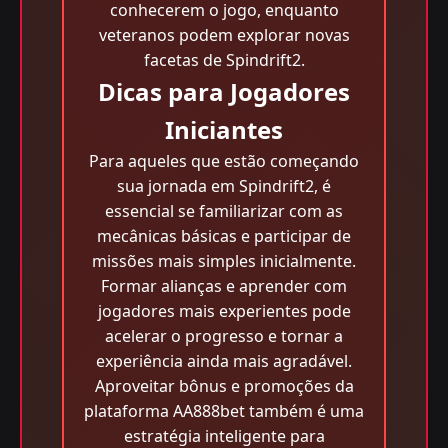
conhecerem o jogo, enquanto
veteranos podem explorar novas
facetas de Spindrift2.
Dicas para Jogadores
Iniciantes
Para aqueles que estão começando
sua jornada em Spindrift2, é
essencial se familiarizar com as
mecânicas básicas e participar de
missões mais simples inicialmente.
Formar alianças e aprender com
jogadores mais experientes pode
acelerar o progresso e tornar a
experiência ainda mais agradável.
Aproveitar bônus e promoções da
plataforma AA888bet também é uma
estratégia inteligente para