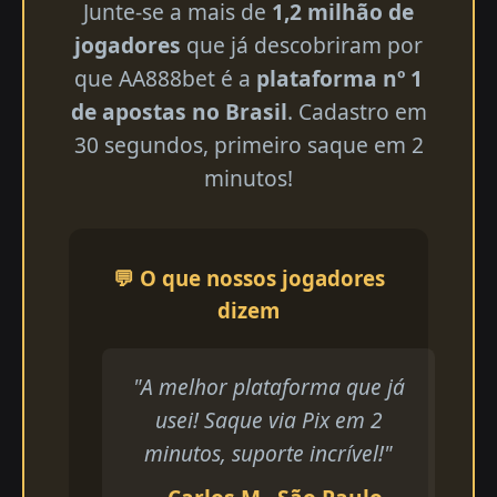
Junte-se a mais de
1,2 milhão de
jogadores
que já descobriram por
que AA888bet é a
plataforma nº 1
de apostas no Brasil
. Cadastro em
30 segundos, primeiro saque em 2
minutos!
💬 O que nossos jogadores
dizem
"A melhor plataforma que já
usei! Saque via Pix em 2
minutos, suporte incrível!"