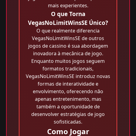
mais experientes.
O que Torna
VegasNoLimitWinsSE Único?
O que realmente diferencia
VegasNoLimitWinsSE de outros
jogos de cassino é sua abordagem
inovadora à mecânica de jogo.
Enquanto muitos jogos seguem
formatos tradicionais,
VegasNoLimitWinsSE introduz novas
formas de interatividade e
envolvimento, oferecendo não
apenas entretenimento, mas
também a oportunidade de
desenvolver estratégias de jogo
sofisticadas.
Como Jogar