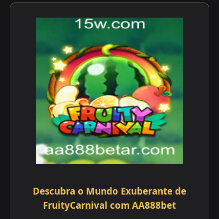
Descubra o Mundo Exuberante de
FruityCarnival com AA888bet