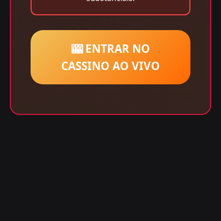
🎰 ENTRAR NO
CASSINO AO VIVO