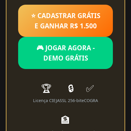
⭐ CADASTRAR GRÁTIS
E GANHAR R$ 1.500
🎮 JOGAR AGORA -
DEMO GRÁTIS
🏆
🔒
✅
Licença CIEJA
SSL 256-bit
eCOGRA
🏦