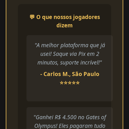
💬 O que nossos jogadores
dizem
"A melhor plataforma que já
usei! Saque via Pix em 2
minutos, suporte incrível!"
- Carlos M., São Paulo
⭐⭐⭐⭐⭐
"Ganhei R$ 4.500 no Gates of
Olympus! Eles pagaram tudo