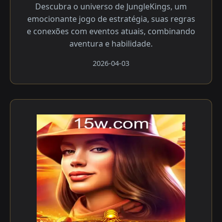
Descubra o universo de JungleKings, um
emocionante jogo de estratégia, suas regras
e conexões com eventos atuais, combinando
aventura e habilidade.
2026-04-03