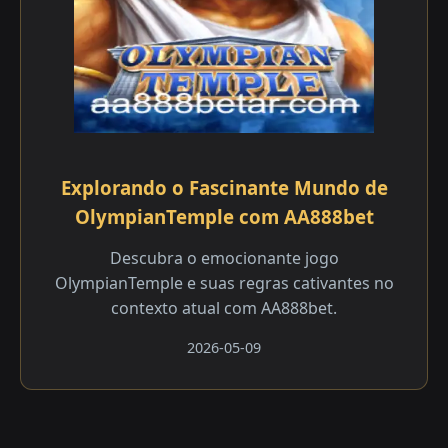
Explorando o Fascinante Mundo de
OlympianTemple com AA888bet
Descubra o emocionante jogo
OlympianTemple e suas regras cativantes no
contexto atual com AA888bet.
2026-05-09