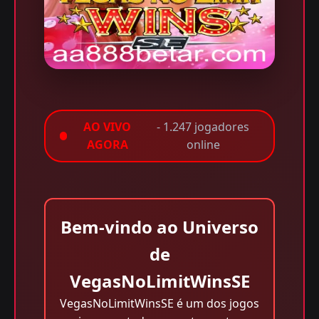
AO VIVO
- 1.247 jogadores
AGORA
online
Bem-vindo ao Universo
de
VegasNoLimitWinsSE
VegasNoLimitWinsSE é um dos jogos