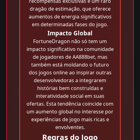
recompensas exclusivas e um raro
dragão de estimação, que oferece
aumentos de energia significativos
em determinadas fases do jogo.
Impacto Global
FortuneDragon não só tem um
impacto significativo na comunidade
de jogadores de AA888bet, mas
também está moldando o futuro
dos jogos online ao inspirar outras
desenvolvedoras a integrarem
histórias bem construídas e
interatividade social em suas
ofertas. Esta tendência coincide com
um aumento global no interesse por
experiências de jogo mais ricas e
envolventes.
Regras do Jogo