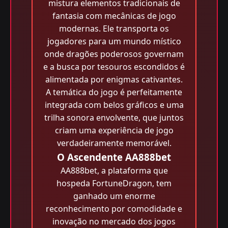
mistura elementos tradicionais de
fantasia com mecânicas de jogo
modernas. Ele transporta os
jogadores para um mundo místico
onde dragões poderosos governam
e a busca por tesouros escondidos é
alimentada por enigmas cativantes.
A temática do jogo é perfeitamente
integrada com belos gráficos e uma
trilha sonora envolvente, que juntos
criam uma experiência de jogo
verdadeiramente memorável.
O Ascendente AA888bet
AA888bet, a plataforma que
hospeda FortuneDragon, tem
ganhado um enorme
reconhecimento por comodidade e
inovação no mercado dos jogos