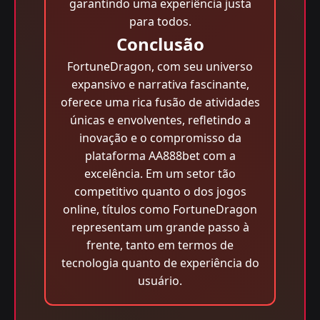
garantindo uma experiência justa
para todos.
Conclusão
FortuneDragon, com seu universo
expansivo e narrativa fascinante,
oferece uma rica fusão de atividades
únicas e envolventes, refletindo a
inovação e o compromisso da
plataforma AA888bet com a
excelência. Em um setor tão
competitivo quanto o dos jogos
online, títulos como FortuneDragon
representam um grande passo à
frente, tanto em termos de
tecnologia quanto de experiência do
usuário.