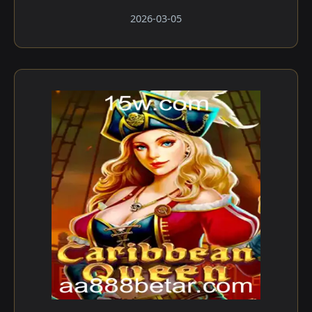
2026-03-05