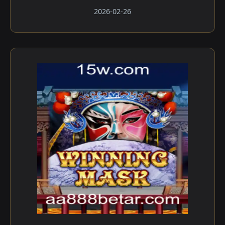
2026-02-26