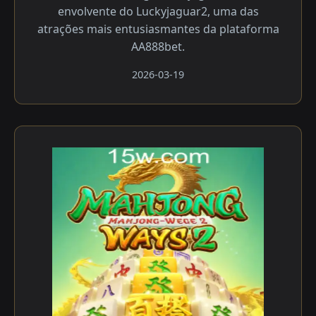
envolvente do Luckyjaguar2, uma das
atrações mais entusiasmantes da plataforma
AA888bet.
2026-03-19