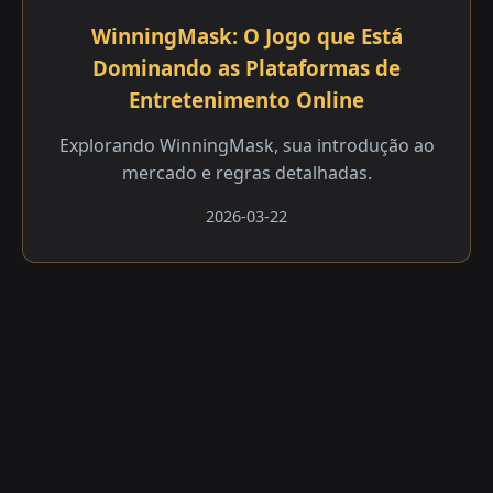
WinningMask: O Jogo que Está
Dominando as Plataformas de
Entretenimento Online
Explorando WinningMask, sua introdução ao
mercado e regras detalhadas.
2026-03-22