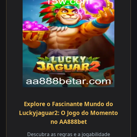
Explore o Fascinante Mundo do
Luckyjaguar2: O Jogo do Momento
no AA888bet
Descubra as regras e a jogabilidade