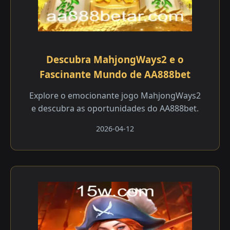
Descubra MahjongWays2 e o
Fascinante Mundo de AA888bet
Explore o emocionante jogo MahjongWays2
e descubra as oportunidades do AA888bet.
2026-04-12