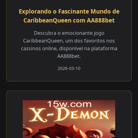
Explorando o Fascinante Mundo de
CaribbeanQueen com AA888bet
Descubra o emocionante jogo
CaribbeanQueen, um dos favoritos nos
cassinos online, disponível na plataforma
AA888bet.
2026-03-10