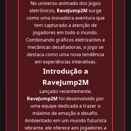
No universo animado dos jogos
eletrônicos,
RaveJump2M
surge
como uma inovadora aventura que
tem capturado a atenção de
jogadores em todo o mundo.
Combinando gráficos eletrizantes e
mecânicas desafiadoras, o jogo se
destaca como uma nova tendência
em experiências interativas.
Introdução a
RaveJump2M
Lançado recentemente,
RaveJump2M
foi desenvolvido por
uma equipe dedicada a trazer o
máximo de emoção e desafio.
Ambientado em um mundo futurista
vibrante, ele oferece aos jogadores a