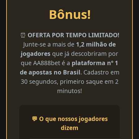
Bônus!
⏰
OFERTA POR TEMPO LIMITADO!
Junte-se a mais de
1,2 milhão de
jogadores
que já descobriram por
que AA888bet é a
plataforma nº 1
de apostas no Brasil
. Cadastro em
30 segundos, primeiro saque em 2
minutos!
💬 O que nossos jogadores
dizem