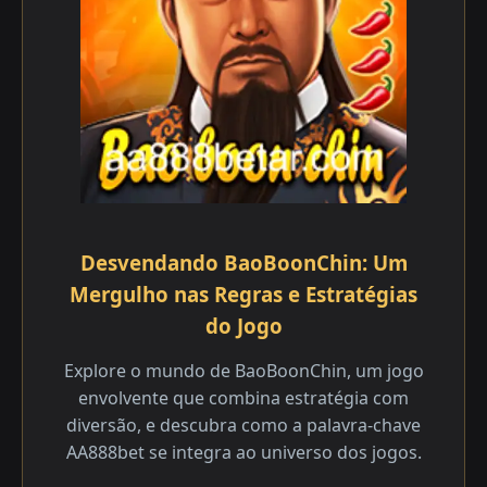
Desvendando BaoBoonChin: Um
Mergulho nas Regras e Estratégias
do Jogo
Explore o mundo de BaoBoonChin, um jogo
envolvente que combina estratégia com
diversão, e descubra como a palavra-chave
AA888bet se integra ao universo dos jogos.