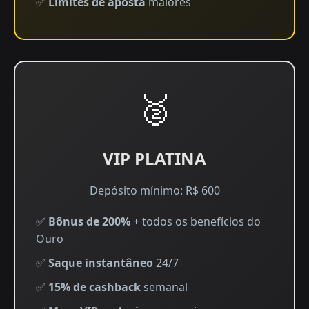
✅
Limites de aposta
maiores
🥈
VIP PLATINA
Depósito mínimo: R$ 600
✅
Bônus de 200%
+ todos os benefícios do
Ouro
✅
Saque instantâneo
24/7
✅
15% de cashback
semanal