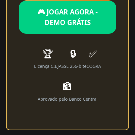
🎮 JOGAR AGORA -
DEMO GRÁTIS
🏆
🔒
✅
Licença CIEJA
SSL 256-bit
eCOGRA
🏦
Aprovado pelo Banco Central