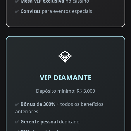
✅
Mesa VIP exclusiva
no cassino
✅
Convites
para eventos especiais
💎
VIP DIAMANTE
Depósito mínimo: R$ 3.000
✅
Bônus de 300%
+ todos os benefícios
anteriores
✅
Gerente pessoal
dedicado