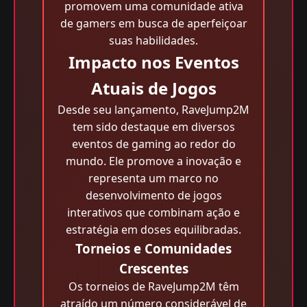
promovem uma comunidade ativa
de gamers em busca de aperfeiçoar
suas habilidades.
Impacto nos Eventos
Atuais de Jogos
Desde seu lançamento, RaveJump2M
tem sido destaque em diversos
eventos de gaming ao redor do
mundo. Ele promove a inovação e
representa um marco no
desenvolvimento de jogos
interativos que combinam ação e
estratégia em doses equilibradas.
Torneios e Comunidades
Crescentes
Os torneios de RaveJump2M têm
atraído um número considerável de