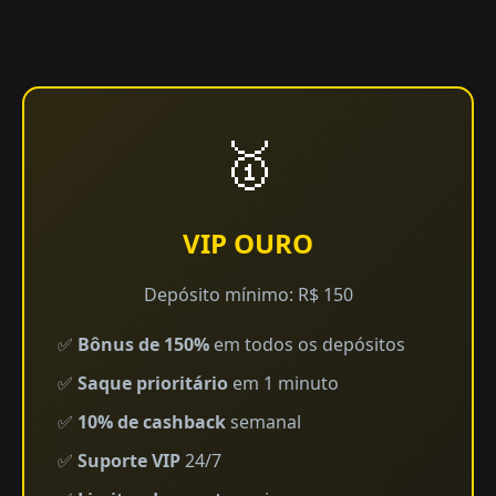
🥇
VIP OURO
Depósito mínimo: R$ 150
✅
Bônus de 150%
em todos os depósitos
✅
Saque prioritário
em 1 minuto
✅
10% de cashback
semanal
✅
Suporte VIP
24/7