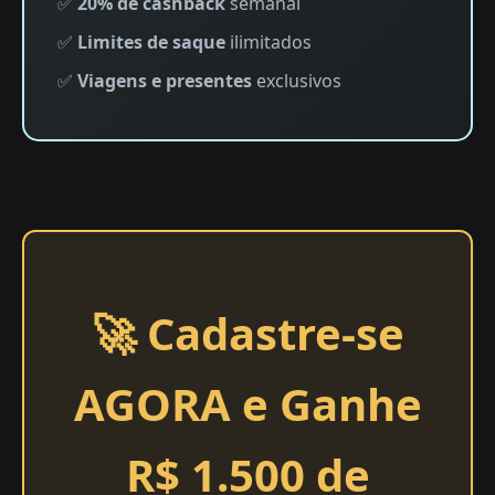
✅
20% de cashback
semanal
✅
Limites de saque
ilimitados
✅
Viagens e presentes
exclusivos
🚀 Cadastre-se
AGORA e Ganhe
R$ 1.500 de