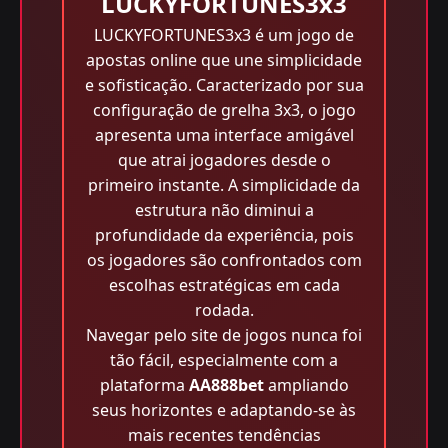
LUCKYFORTUNES3x3
LUCKYFORTUNES3x3 é um jogo de
apostas online que une simplicidade
e sofisticação. Caracterizado por sua
configuração de grelha 3x3, o jogo
apresenta uma interface amigável
que atrai jogadores desde o
primeiro instante. A simplicidade da
estrutura não diminui a
profundidade da experiência, pois
os jogadores são confrontados com
escolhas estratégicas em cada
rodada.
Navegar pelo site de jogos nunca foi
tão fácil, especialmente com a
plataforma
AA888bet
ampliando
seus horizontes e adaptando-se às
mais recentes tendências