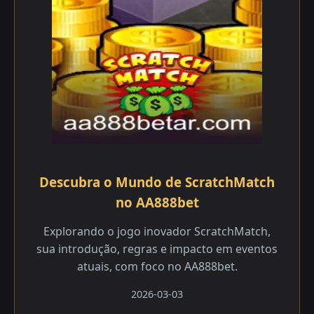
Descubra o Mundo de ScratchMatch
no AA888bet
Explorando o jogo inovador ScratchMatch,
sua introdução, regras e impacto em eventos
atuais, com foco no AA888bet.
2026-03-03