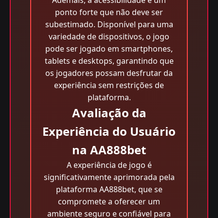
Ademais, a acessibilidade é um
ponto forte que não deve ser
subestimado. Disponível para uma
variedade de dispositivos, o jogo
pode ser jogado em smartphones,
tablets e desktops, garantindo que
os jogadores possam desfrutar da
experiência sem restrições de
plataforma.
Avaliação da
Experiência do Usuário
na AA888bet
A experiência de jogo é
significativamente aprimorada pela
plataforma AA888bet, que se
compromete a oferecer um
ambiente seguro e confiável para