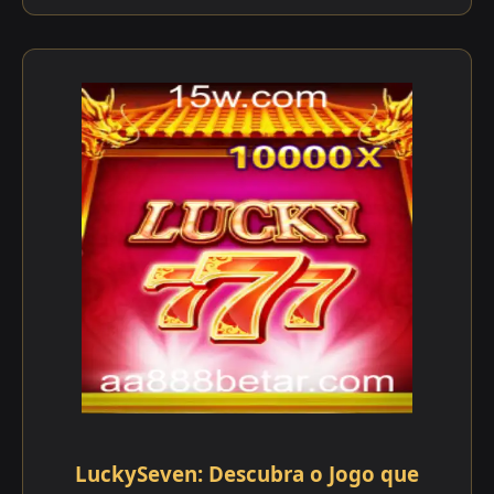
LuckySeven: Descubra o Jogo que