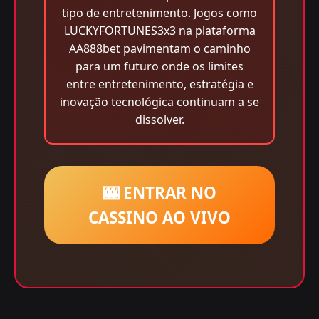
tipo de entretenimento. Jogos como
LUCKYFORTUNES3x3 na plataforma
AA888bet pavimentam o caminho
para um futuro onde os limites
entre entretenimento, estratégia e
inovação tecnológica continuam a se
dissolver.
🎰 ENTRAR NO
CASSINO AO VIVO