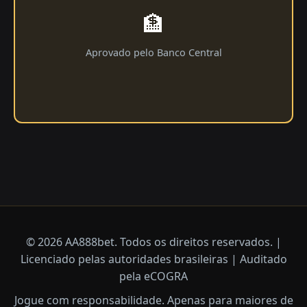
🏦
Aprovado pelo Banco Central
© 2026 AA888bet. Todos os direitos reservados. |
Licenciado pelas autoridades brasileiras | Auditado
pela eCOGRA
Jogue com responsabilidade. Apenas para maiores de