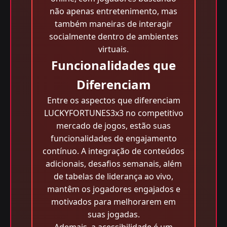
não apenas entretenimento, mas
também maneiras de interagir
socialmente dentro de ambientes
virtuais.
Funcionalidades que
Diferenciam
Entre os aspectos que diferenciam
LUCKYFORTUNES3x3 no competitivo
mercado de jogos, estão suas
funcionalidades de engajamento
contínuo. A integração de conteúdos
adicionais, desafios semanais, além
de tabelas de liderança ao vivo,
mantêm os jogadores engajados e
motivados para melhorarem em
suas jogadas.