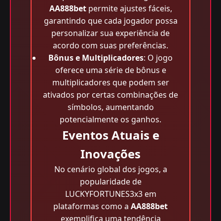
AA888bet
permite ajustes fáceis,
garantindo que cada jogador possa
personalizar sua experiência de
acordo com suas preferências.
Bônus e Multiplicadores
: O jogo
oferece uma série de bônus e
multiplicadores que podem ser
ativados por certas combinações de
símbolos, aumentando
potencialmente os ganhos.
Eventos Atuais e
Inovações
No cenário global dos jogos, a
popularidade de
LUCKYFORTUNES3x3 em
plataformas como a
AA888bet
exemplifica uma tendência