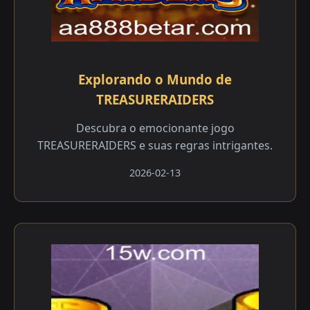
Explorando o Mundo de
TREASURERAIDERS
Descubra o emocionante jogo
TREASURERAIDERS e suas regras intrigantes.
2026-02-13