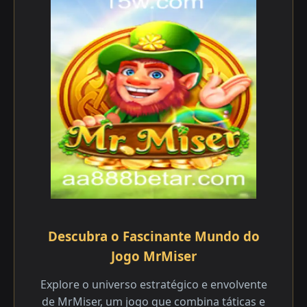
Descubra o Fascinante Mundo do
Jogo MrMiser
Explore o universo estratégico e envolvente
de MrMiser, um jogo que combina táticas e