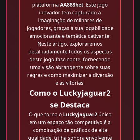
plataforma
AA888bet
. Este jogo
inovador tem capturado a
imaginação de milhares de
jogadores, graças à sua jogabilidade
emocionante e temática cativante.
Neste artigo, exploraremos
detalhadamente todos os aspectos
deste jogo fascinante, fornecendo
uma visão abrangente sobre suas
regras e como maximizar a diversão
e as vitórias.
Como o Luckyjaguar2
se Destaca
O que torna o
Luckyjaguar2
único
em um espaço tão competitivo é a
combinação de gráficos de alta
qualidade, trilha sonora envolvente