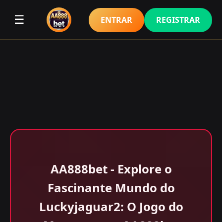
☰
ENTRAR
REGISTRAR
AA888bet - Explore o
Fascinante Mundo do
Luckyjaguar2: O Jogo do