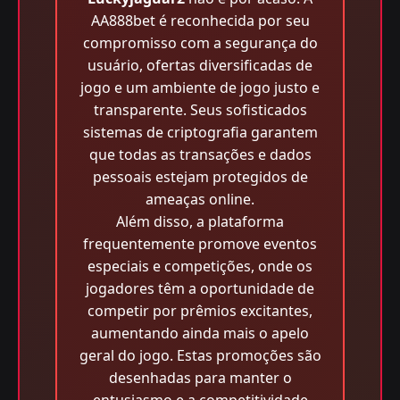
AA888bet é reconhecida por seu
compromisso com a segurança do
usuário, ofertas diversificadas de
jogo e um ambiente de jogo justo e
transparente. Seus sofisticados
sistemas de criptografia garantem
que todas as transações e dados
pessoais estejam protegidos de
ameaças online.
Além disso, a plataforma
frequentemente promove eventos
especiais e competições, onde os
jogadores têm a oportunidade de
competir por prêmios excitantes,
aumentando ainda mais o apelo
geral do jogo. Estas promoções são
desenhadas para manter o