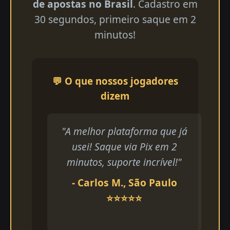
de apostas no Brasil
. Cadastro em
30 segundos, primeiro saque em 2
minutos!
💬 O que nossos jogadores
dizem
"A melhor plataforma que já
usei! Saque via Pix em 2
minutos, suporte incrível!"
- Carlos M., São Paulo
⭐⭐⭐⭐⭐