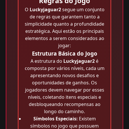
Regras do Jogo
O
Luckyjaguar2
segue um conjunto
de regras que garantem tanto a
simplicidade quanto a profundidade
estratégica. Aqui estão os principais
elementos a serem considerados ao
jogar:
Estrutura Básica do Jogo
A estrutura do
Luckyjaguar2
é
composta por vários níveis, cada um
apresentando novos desafios e
oportunidades de ganhos. Os
jogadores devem navegar por esses
níveis, coletando itens especiais e
desbloqueando recompensas ao
longo do caminho.
Símbolos Especiais:
Existem
símbolos no jogo que possuem