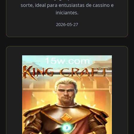
sorte, ideal para entusiastas de cassino e
iniciantes.
2026-05-27