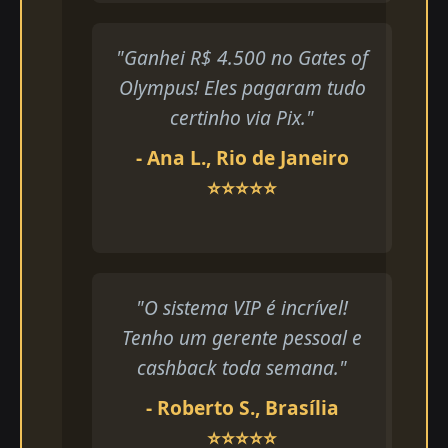
"Ganhei R$ 4.500 no Gates of
Olympus! Eles pagaram tudo
certinho via Pix."
- Ana L., Rio de Janeiro
⭐⭐⭐⭐⭐
"O sistema VIP é incrível!
Tenho um gerente pessoal e
cashback toda semana."
- Roberto S., Brasília
⭐⭐⭐⭐⭐