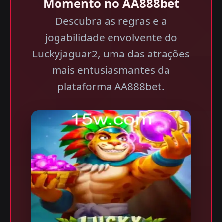
Momento no AA888bet
Descubra as regras e a
jogabilidade envolvente do
Luckyjaguar2, uma das atrações
mais entusiasmantes da
plataforma AA888bet.