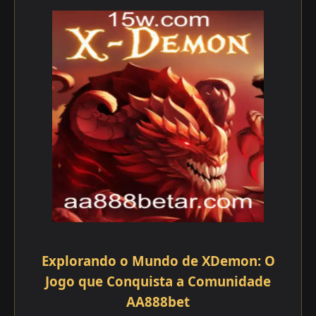
Explorando o Mundo de XDemon: O
Jogo que Conquista a Comunidade
AA888bet