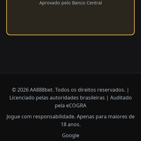
Aprovado pelo Banco Central
© 2026 AA888bet. Todos os direitos reservados. |
Licenciado pelas autoridades brasileiras | Auditado
pela eCOGRA
Jogue com responsabilidade. Apenas para maiores de
18 anos.
Google