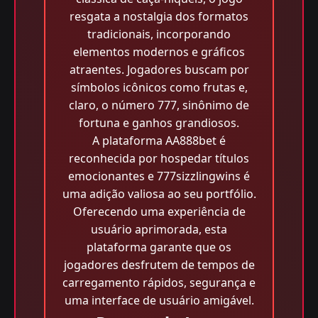
resgata a nostalgia dos formatos
tradicionais, incorporando
elementos modernos e gráficos
atraentes. Jogadores buscam por
símbolos icônicos como frutas e,
claro, o número 777, sinônimo de
fortuna e ganhos grandiosos.
A plataforma AA888bet é
reconhecida por hospedar títulos
emocionantes e 777sizzlingwins é
uma adição valiosa ao seu portfólio.
Oferecendo uma experiência de
usuário aprimorada, esta
plataforma garante que os
jogadores desfrutem de tempos de
carregamento rápidos, segurança e
uma interface de usuário amigável.