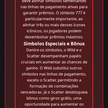
deve alinhar símbolos semelhantes
nas linhas de pagamento ativas para
garantir prêmios. O símbolo 777 é
particularmente importante; ao
alinhar três ou mais desses ícones
icônicos, os jogadores podem
desembolsar prêmios máximos.
Símbolos Especiais e Bônus
Dentre os símbolos, o Wild e o
Scatter desempenham papéis
cruciais em aumentar as chances de
ganho. O Wild substitui outros
símbolos nas linhas de pagamento,
exceto o Scatter, permitindo a
formação de combinações
vencedoras. Já o Scatter desbloqueia
bônus como giros grátis, uma
oportunidade para aumentar os