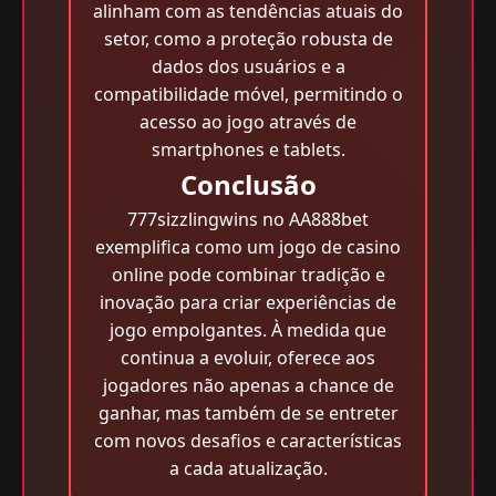
alinham com as tendências atuais do
setor, como a proteção robusta de
dados dos usuários e a
compatibilidade móvel, permitindo o
acesso ao jogo através de
smartphones e tablets.
Conclusão
777sizzlingwins no AA888bet
exemplifica como um jogo de casino
online pode combinar tradição e
inovação para criar experiências de
jogo empolgantes. À medida que
continua a evoluir, oferece aos
jogadores não apenas a chance de
ganhar, mas também de se entreter
com novos desafios e características
a cada atualização.