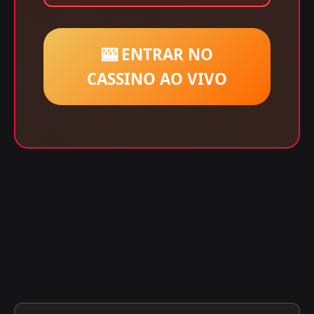
🎰 ENTRAR NO
CASSINO AO VIVO