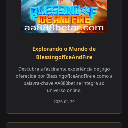
Explorando o Mundo de
BlessingofIceAndFire
Descubra a fascinante experiência de jogo
oferecida por BlessingofIceAndFire e como a
palavra-chave AA888bet se integra ao
universo online.
2026-04-29