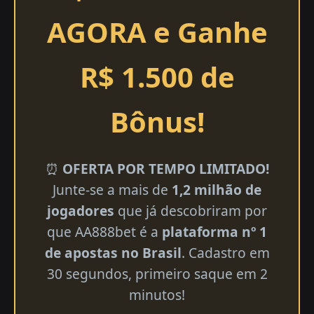
AGORA e Ganhe
R$ 1.500 de
Bônus!
⏰
OFERTA POR TEMPO LIMITADO!
Junte-se a mais de
1,2 milhão de
jogadores
que já descobriram por
que AA888bet é a
plataforma nº 1
de apostas no Brasil
. Cadastro em
30 segundos, primeiro saque em 2
minutos!