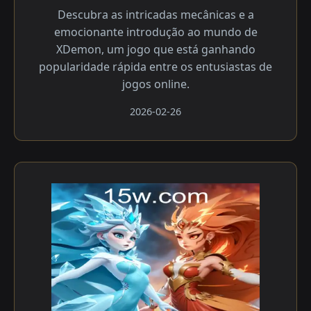
Descubra as intricadas mecânicas e a
emocionante introdução ao mundo de
XDemon, um jogo que está ganhando
popularidade rápida entre os entusiastas de
jogos online.
2026-02-26