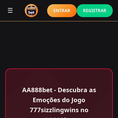
☰
ENTRAR
REGISTRAR
AA888bet - Descubra as
Emoções do Jogo
777sizzlingwins no