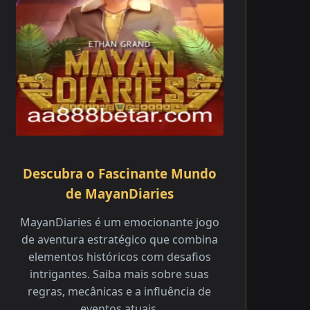
Descubra o Fascinante Mundo
de MayanDiaries
MayanDiaries é um emocionante jogo
de aventura estratégico que combina
elementos históricos com desafios
intrigantes. Saiba mais sobre suas
regras, mecânicas e a influência de
eventos atuais.