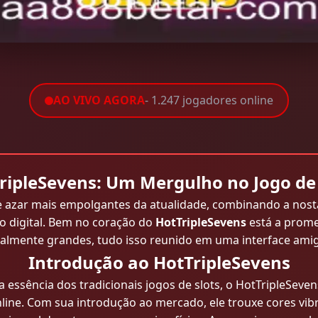
AO VIVO AGORA
- 1.247 jogadores online
ripleSevens: Um Mergulho no Jogo de
 azar mais empolgantes da atualidade, combinando a nosta
o digital. Bem no coração do
HotTripleSevens
está a prome
almente grandes, tudo isso reunido em uma interface amigá
Introdução ao HotTripleSevens
 essência dos tradicionais jogos de slots, o HotTripleSev
nline. Com sua introdução ao mercado, ele trouxe cores vib