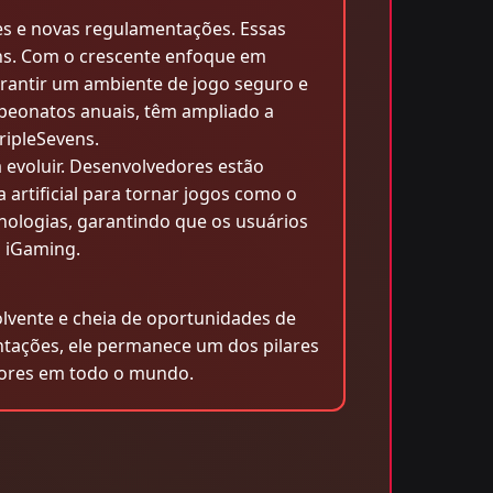
es e novas regulamentações. Essas
ns. Com o crescente enfoque em
arantir um ambiente de jogo seguro e
mpeonatos anuais, têm ampliado a
ripleSevens.
evoluir. Desenvolvedores estão
artificial para tornar jogos como o
nologias, garantindo que os usuários
 iGaming.
lvente e cheia de oportunidades de
ntações, ele permanece um dos pilares
dores em todo o mundo.