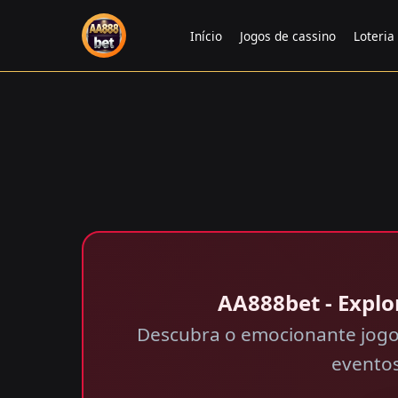
Início
Jogos de cassino
Loteria
AA888bet - Expl
Descubra o emocionante jogo
eventos