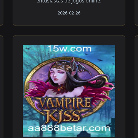
entusiastas de jogos online.
2026-02-26